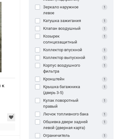
Зеркало наружное
1
левое
Катушка зажигания
1
Клапан воздушный
1
Козырек
1
солнцезащитный
Коллектор впускной
1
Коллектор выпускной
1
Корпус воздушного
1
фильтра
Кронштейн
1
 к
Крышка багажника
1
(дверь 3-5)
Кулак поворотный
1
правый
Лючок топливного бака
1
Обшивка двери задней
1
левой (дверная карта)
Ограничитель
1