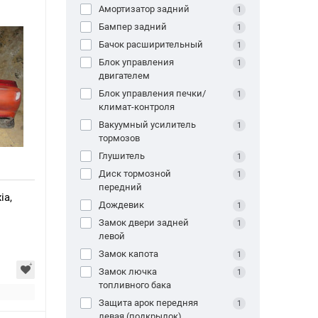
Амортизатор задний
1
Бампер задний
1
Бачок расширительный
1
Блок управления
1
двигателем
Блок управления печки/
1
климат-контроля
Вакуумный усилитель
1
тормозов
Глушитель
1
Диск тормозной
1
передний
ia,
Дождевик
1
Замок двери задней
1
левой
Замок капота
1
Замок лючка
1
топливного бака
Защита арок передняя
1
левая (подкрылок)