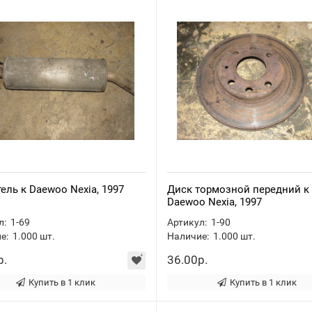
ель к Daewoo Nexia, 1997
Диск тормозной передний к
Daewoo Nexia, 1997
л:
1-69
Артикул:
1-90
е:
1.000
шт.
Наличие:
1.000
шт.
р.
36.00р.
Купить в 1 клик
Купить в 1 клик