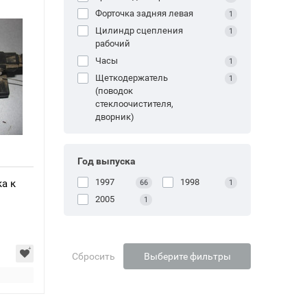
Форточка задняя левая
1
Цилиндр сцепления
1
рабочий
Часы
1
Щеткодержатель
1
(поводок
стеклоочистителя,
дворник)
Год выпуска
1997
1998
а к
66
1
2005
1
Сбросить
Выберите фильтры