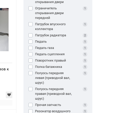
открывания двери
Ограничитель
1
открывания двери
передней
Патрубок впускного
1
коллектора
Патрубок радиатора
2
Педаль
1
Педаль газа
1
Педаль сцепления
1
Поворотник правый
1
Полка багажника
1
зов к
Полуось передняя
1
левая (приводной вал,
шрус)
Полуось передняя
1
правая (приводной вал,
шрус)
Прочая запчасть
1
Резонатор воздушного
1