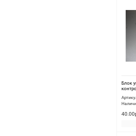
Блок у
контро
Артику
Наличи
40.00