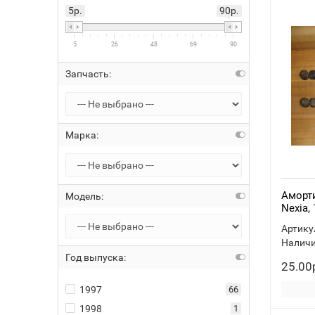
5р.
90р.
5
26
48
69
90
Запчасть:
Марка:
Аморт
Модель:
Nexia,
Артику
Наличи
Год выпуска:
25.00
1997
66
1998
1