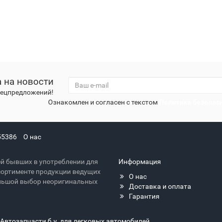
 на новости
спецпредложений!
Ознакомлен и согласен с текстом
Политика безопас
55386
О нас
й бывших в употреблении для
Информация
сортименте продукции ведущих
О нас
большой выбор неоригинальных
Доставка и оплата
Гарантия
 Автозапчасти б.у. для легковых автомобилей