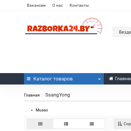
Вакансии
О нас
Контакты
Везд
Каталог
товаров
Главна
SsangYong
Главная
Musso
Сор