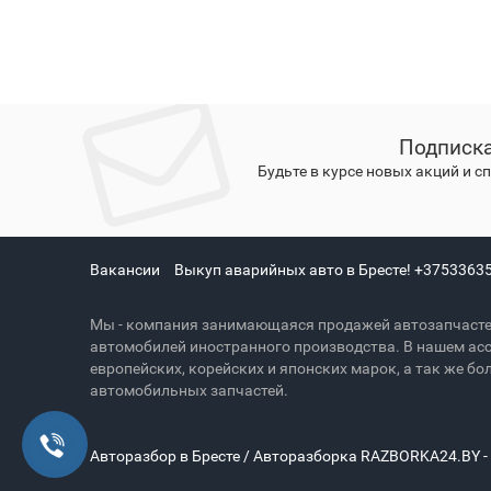
Подписка
Будьте в курсе новых акций и 
Вакансии
Выкуп аварийных авто в Бресте! +3753363
Мы - компания занимающаяся продажей автозапчасте
автомобилей иностранного производства. В нашем ас
европейских, корейских и японских марок, а так же 
автомобильных запчастей.
Авторазбор в Бресте / Авторазборка RAZBORKA24.BY -