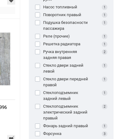
Насос топливный
1
Поворотник правый
1
Подушка безопасности
1
пассажира
Реле (прочие)
1
Решетка радиатора
1
Ручка внутренняя
2
задняя правая
Стекло двери задней
1
левой
Стекло двери передней
1
правой
Стеклоподъемник
1
задний левый
Стеклоподъемник
1996
2
электрический задний
правый
Фонарь задний правый
1
Форсунка
3