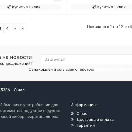
Купить в 1 клик
Купить в 1 клик
Показано с 1 по 12 из 4
3
4
>
>|
 на новости
спецпредложений!
Ознакомлен и согласен с текстом
Политика безопас
55386
О нас
й бывших в употреблении для
Информация
сортименте продукции ведущих
О нас
большой выбор неоригинальных
Доставка и оплата
Гарантия