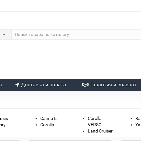
е
я
Доставка и оплата
Гарантия и возврат
nsis
Carina E
Corolla
Ra
mry
Corolla
VERSO
Ya
Land Cruiser