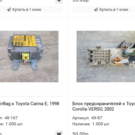
Купить в 1 клик
Купить в 1 клик
irBag к Toyota Carina E, 1998
Блок предохранителей к Toy
Corolla VERSO, 2002
л:
48-167
Артикул:
49-87
е:
1.000
шт.
Наличие:
1.000
шт.
р.
50.00р.