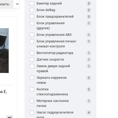
Бампер задний
зать:
3
Блок AirBag
2
Блок предохранителей
3
Блок управления
1
(другие)
Блок управления ABS
1
Блок управления печки/
1
климат-контроля
Вентилятор радиатора
1
Датчик скорости
1
Замок двери задней
1
правой
Зеркало наружное
2
левое
Кнопка
2
a E,
стеклоподъемника
Моторчик заслонки
1
печки
Насос гидроусилителя
4
руля