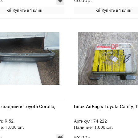
р.
40.00р.
Купить в 1 клик
Купить в 1 клик
 задний к Toyota Corolla,
Блок AirBag к Toyota Camry, 
л:
R-52
Артикул:
74-222
е:
1.000
шт.
Наличие:
1.000
шт.
р.
53.00р.