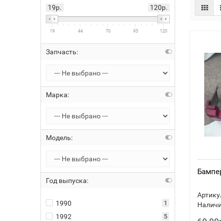
19р.
120р.
19
44
70
95
120
Запчасть:
Марка:
Модель:
Бампер
Год выпуска:
Артику
1990
1
Наличи
1992
5