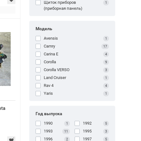
Щиток приборов
1
(приборная панель)
Модель
Avensis
1
Camry
17
Carina E
4
Corolla
9
Corolla VERSO
3
Land Cruiser
1
Rav 4
4
Yaris
1
ota
Год выпуска
1990
1992
1
5
1993
1995
11
3
1996
1997
2
5